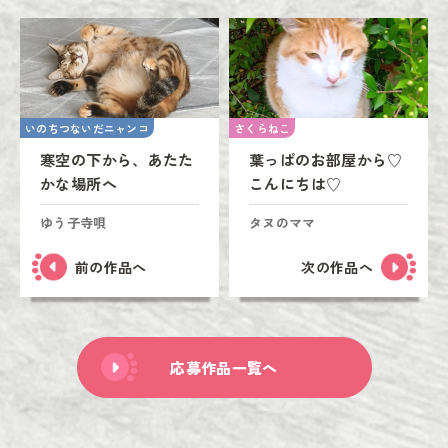
いのちつないだニャンコ
さくらねこ
寒空の下から、あたた
葉っぱのお部屋から♡
かな場所へ
こんにちは♡
ゆう子寺唄
タヌのママ
前の作品へ
次の作品へ
応募作品一覧へ