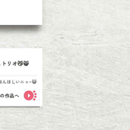
リオ😼😸
はんほしいニャ~😺
次の作品へ