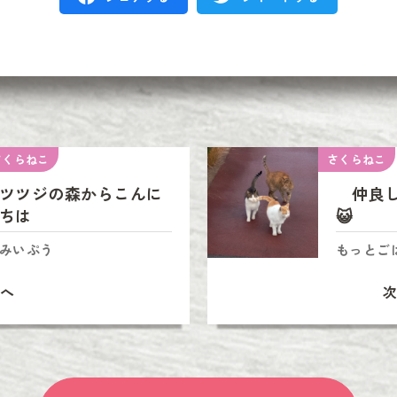
さくらねこ
さくらねこ
ツツジの森からこんに
仲良しト
ちは
😺
みいぷう
もっとご
へ