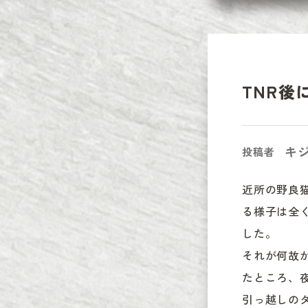
TNR後
キ
投稿者
近所の野良
る様子は全
した。

それが何故
たところ、夜
引っ越しの