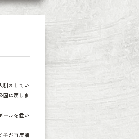
人馴れしてい
公園に戻しま
ボールを置い
く子が再度捕