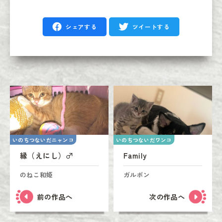
シェアする
ツイートする
いのちつないだニャンコ
いのちつないだワンコ
縁（えにし）♂
Family
のねこ和姫
ガルボン
前の作品へ
次の作品へ