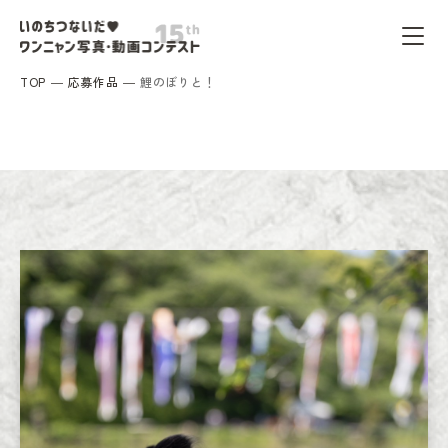
TOP
応募作品
鯉のぼりと！