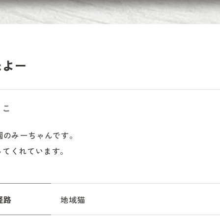
たよー
るこ
園のみーちゃんです。

ってくれています。
経路
地域猫