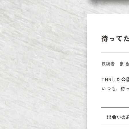
待って
ま
投稿者
TNRした公
いつも、待
出会いの