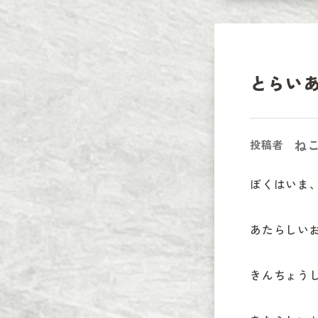
とらい
ね
投稿者
ぼくはいま、
あたらしいお
きんちょうし