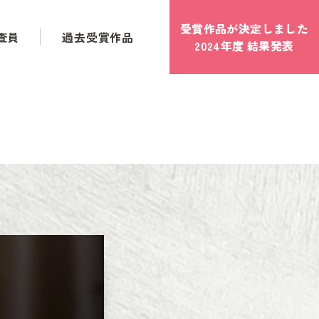
受賞作品が決定しました
査員
過去受賞作品
2024年度 結果発表