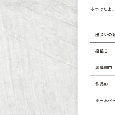
みつけたよ
出会いの
投稿日
応募部門
作品ID
ホームペ