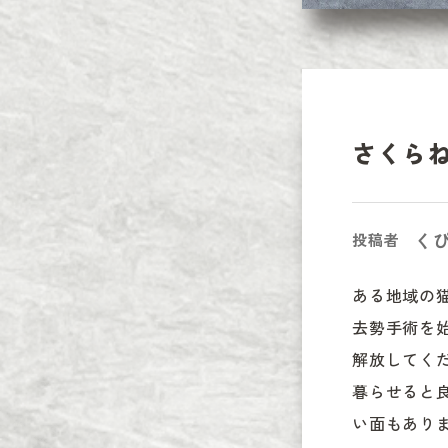
さくら
く
投稿者
ある地域の
去勢手術を
解放してく
暮らせると
い面もあり