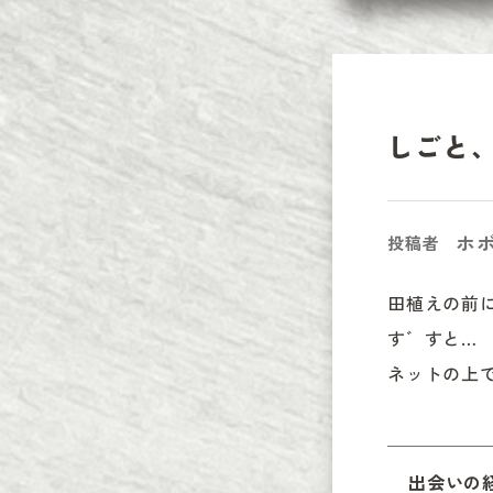
しごと
ホボ
投稿者
田植えの前
す゛すと…

ネットの上
出会いの