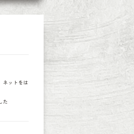
。ネットをは
した