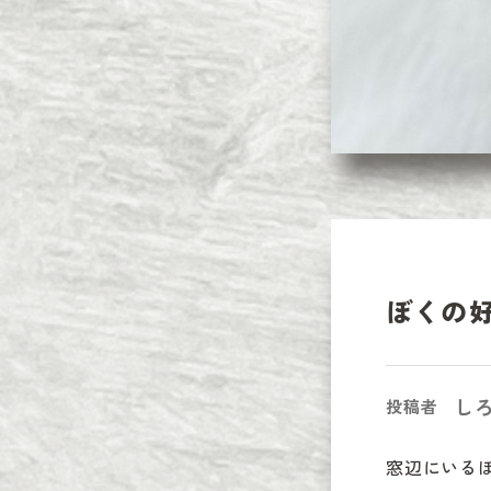
ぼくの
し
投稿者
窓辺にいるぼ