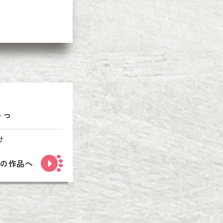
っっ
け
次の作品へ