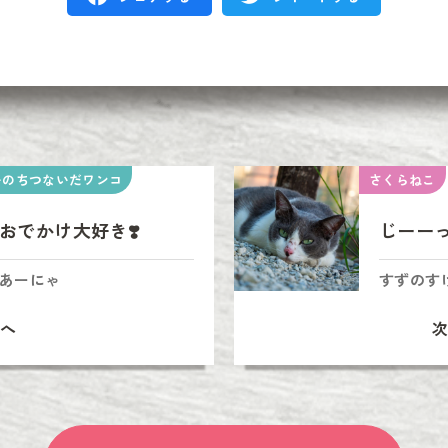
いのちつないだワンコ
さくらねこ
おでかけ大好き❣️
じーー
あーにゃ
すずのす
へ