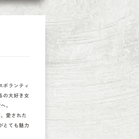
スボランティ
るの大好き女
へ。

す。愛された
がとても魅力