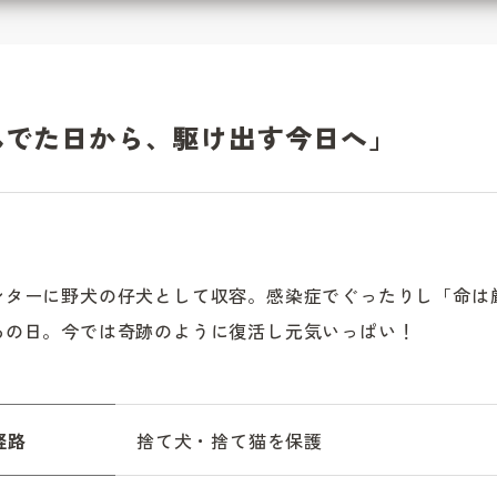
んでた日から、駆け出す今日へ」
き
ンターに野犬の仔犬として収容。感染症でぐったりし「命は
あの日。今では奇跡のように復活し元気いっぱい！
経路
捨て犬・捨て猫を保護