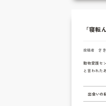
「寝転
さ
投稿者
動物愛護セ
と言われた
出会いの