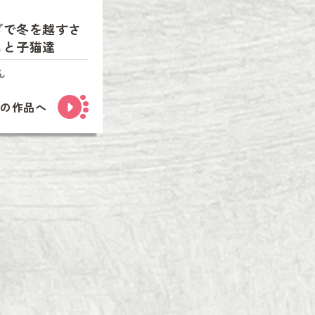
ダで冬を越すさ
こと子猫達
ん
次の作品へ