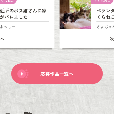
さくらねこ
さくらねこ
近所のボス猫さんに家
ベラン
がバレました
くらね
よっしー
さよちゃ
へ
応募作品一覧へ