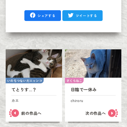
シェアする
ツイートする
いのちつないだニャンコ
さくらねこ
てとりす…？
日陰で一休み
カエ
chiroru
前の作品へ
次の作品へ