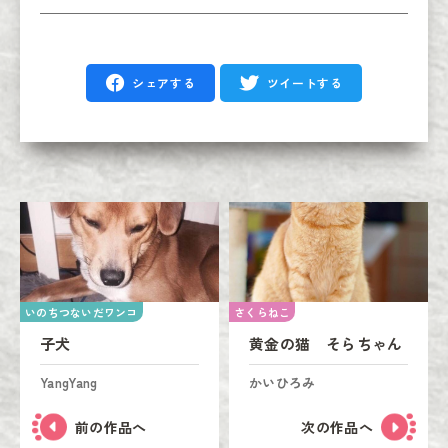
シェアする
ツイートする
いのちつないだワンコ
さくらねこ
子犬
黄金の猫 そらちゃん
YangYang
かいひろみ
前の作品へ
次の作品へ