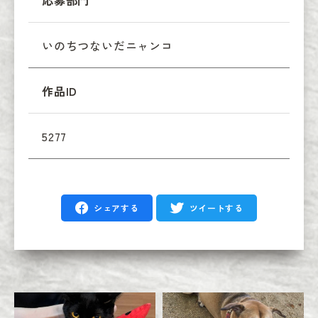
応募部門
いのちつないだニャンコ
作品ID
5277
シェアする
ツイートする