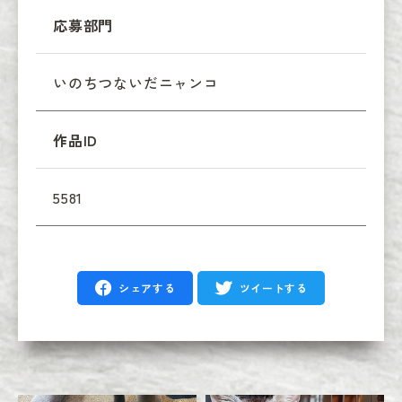
応募部門
いのちつないだニャンコ
作品ID
5581
シェアする
ツイートする