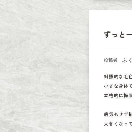
ずっと
ふ
投稿者
対照的な毛色
小さな身体
本格的に梅雨
病気もせず
大きくなっ