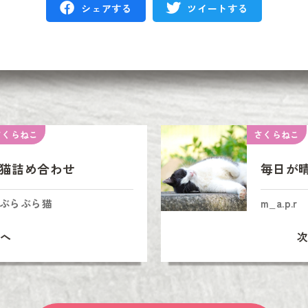
シェアする
ツイートする
さくらねこ
さくらねこ
猫詰め合わせ
毎日が
ぶらぶら猫
m_a.p.r
へ