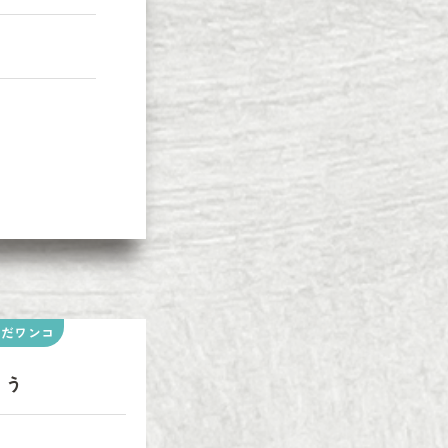
いだワンコ
とう