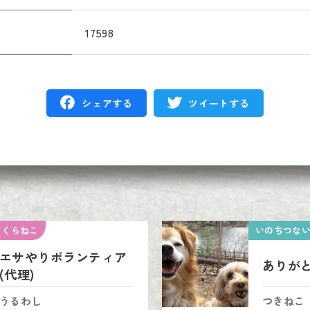
17598
シェアする
ツイートする
さくらねこ
いのちつな
エサやりボランティア
ありが
(代理)
うるわし
つきねこ