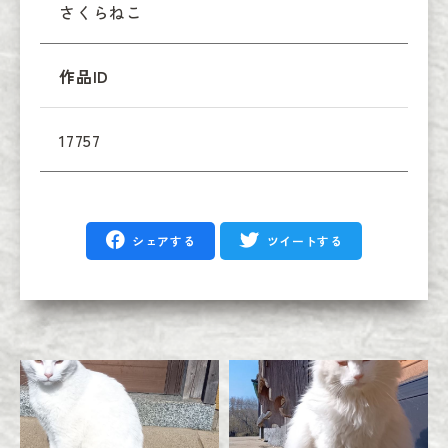
さくらねこ
作品ID
17757
シェアする
ツイートする