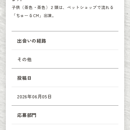
子供（茶色・茶色）２頭は、ペットショップで流れる
「ちゅーるCM」出演。
出会いの経路
その他
投稿日
2026年06月05日
応募部門