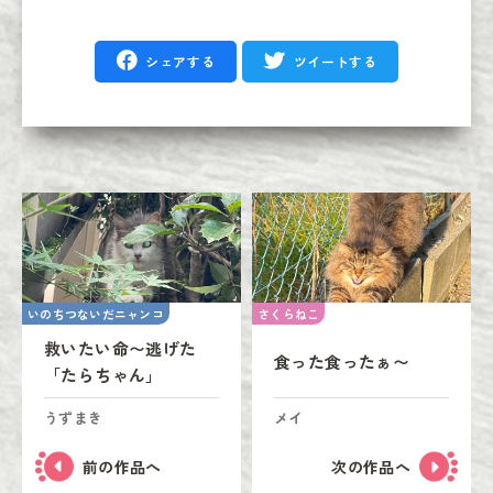
シェアする
ツイートする
いのちつないだニャンコ
さくらねこ
救いたい命〜逃げた
食った食ったぁ〜
「たらちゃん」
うずまき
メイ
前の作品へ
次の作品へ