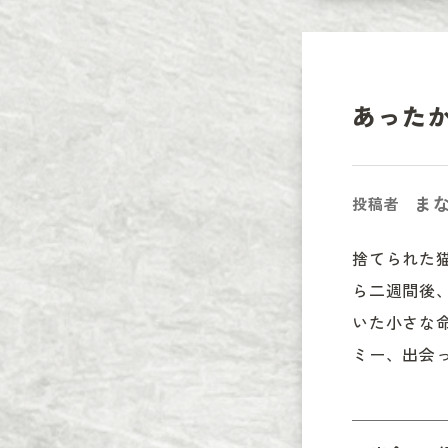
あった
ま
投稿者
捨てられた
ら二週間後
いた小さな
ミー、出会