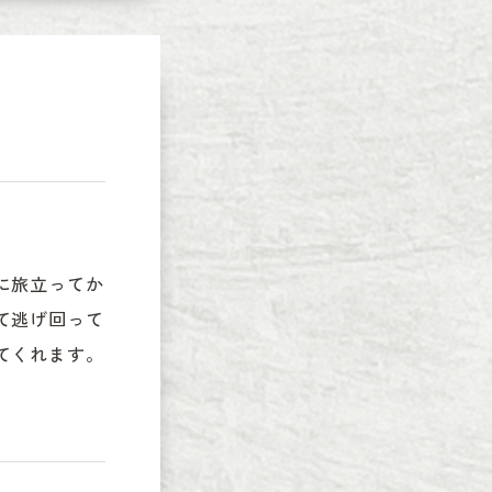
に旅立ってか
て逃げ回って
くれます。
