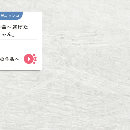
いだニャンコ
い命〜逃げた
ちゃん」
次の作品へ