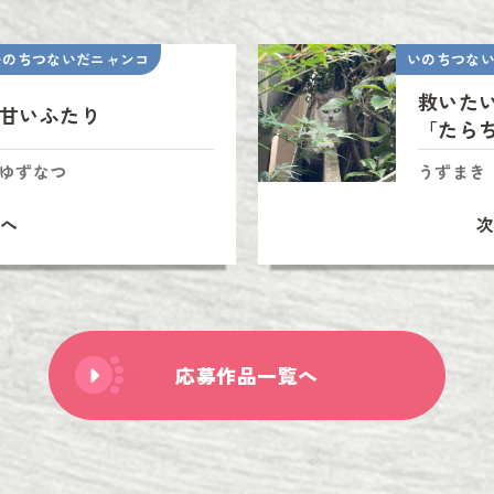
いのちつないだニャンコ
いのちつな
救いた
甘いふたり
「たら
ゆずなつ
うずまき
へ
応募作品一覧へ