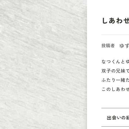
しあわ
ゆ
投稿者
なつくんと
双子の兄妹
ふたり一緒
このしあわ
出会いの