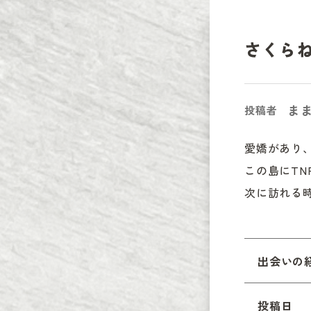
さくら
ま
投稿者
愛嬌があり
この島にTN
次に訪れる
出会いの
投稿日