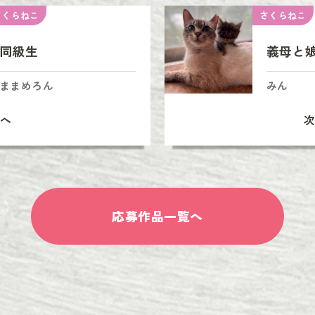
さくらねこ
さくらねこ
同級生
義母と
ままめろん
みん
へ
応募作品一覧へ