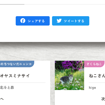
シェアする
ツイートする
いのちつないだニャンコ
さくらねこ
オヤスミナサイ
ねこさ
北斗と昴
hige
へ