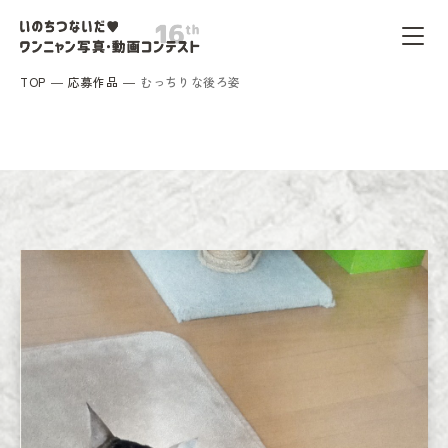
TOP
応募作品
むっちりな後ろ姿