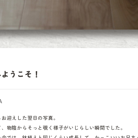
へようこそ！
A
お迎えした翌日の写真。

て、物陰からそっと覗く様子がいじらしい瞬間でした。

た今では、鉢植えと同じくらい成長して、かっこいいお兄ち