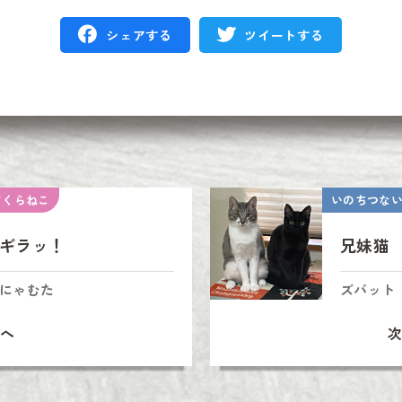
シェアする
ツイートする
さくらねこ
いのちつな
ギラッ！
兄妹猫
にゃむた
ズバット
へ