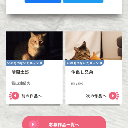
いのちつないだニャンコ
いのちつないだニャンコ
暗闇太郎
仲良し兄弟
猫山油猫丸
miyako
前の作品へ
次の作品へ
応募作品一覧へ