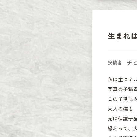
生まれ
チ
投稿者
私は主にミ
写真の子猫
この子達は
大人の猫も

元は保護子猫
縁あって、