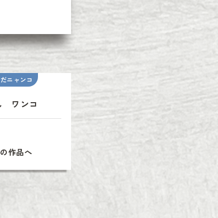
いだニャンコ
ん ワンコ
次の作品へ