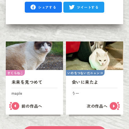
シェアする
ツイートする
さくらねこ
いのちつないだニャンコ
未来を見つめて
会いに来たよ
maple
うー
前の作品へ
次の作品へ