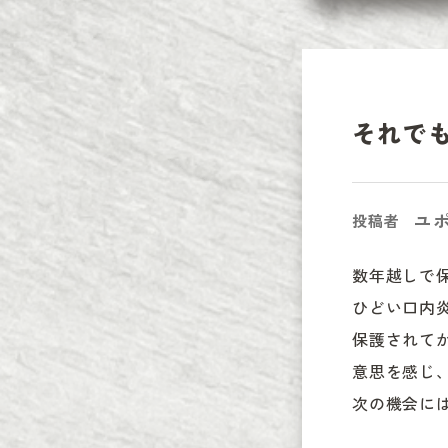
それで
ユ
投稿者
数年越しで
ひどい口内
保護されて
意思を感じ
次の機会に