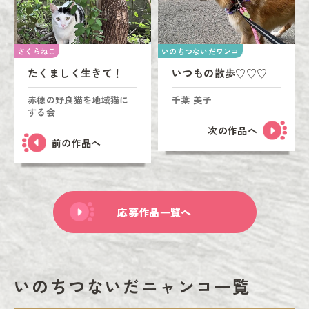
さくらねこ
いのちつないだワンコ
たくましく生きて！
いつもの散歩♡♡♡
赤穂の野良猫を地域猫に
千葉 美子
する会
次の作品へ
前の作品へ
応募作品一覧へ
いのちつないだニャンコ一覧