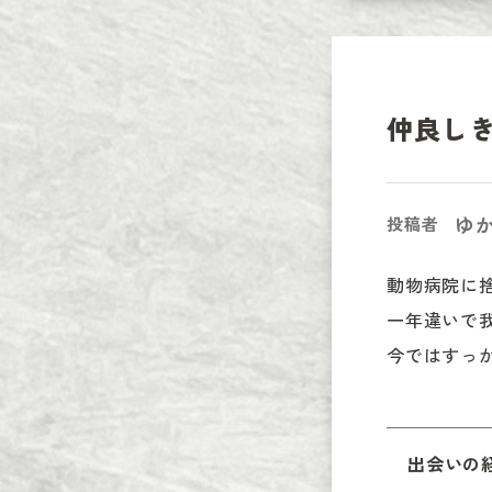
仲良し
ゆ
投稿者
動物病院に
一年違いで我
今ではすっ
出会いの