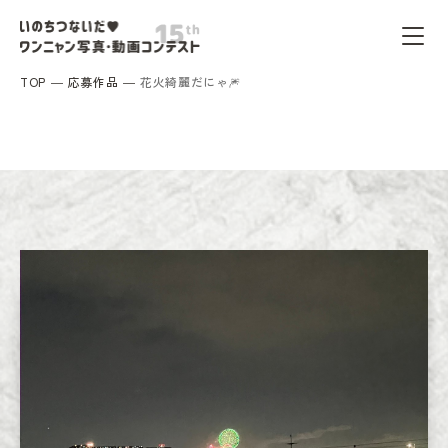
TOP
応募作品
花火綺麗だにゃ🎆