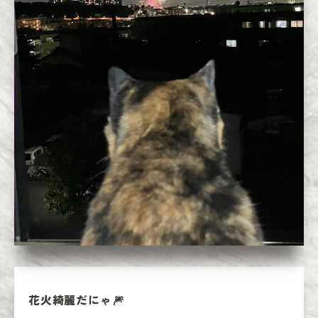
花火綺麗だにゃ🎆