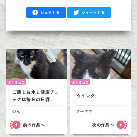
シェアする
ツイートする
さくらねこ
さくらねこ
ご飯とお水と健康チェ
ウインク
ックは毎日の日課...
のん
プーママ
前の作品へ
次の作品へ